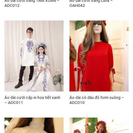
Áo dài cưới trắng TẦM XUÂN –
Áo dài cưới trắng Luna –
ADC012
OAH042
Áo dài cưới cặp in họa tiết xanh
Áo dài cô dâu đỏ form suông –
– ADC011
ADC010