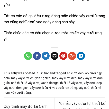
yêu.
Tất cả các cô gái đều xứng đáng mặc chiếc váy cưới “trong
mơ cũng nghĩ đến” vào ngày đáng nhớ này.
Thân chúc các cô dâu chọn được một chiếc váy cưới ưng
ý!
This entry was posted in
Tin tức
and tagged
áo cưới đẹp
,
áo cưới đẹp
hcm
,
may váy cưới chuyên nghiệp
,
may váy cưới đẹp
,
may váy cưới đơn
giản
,
nhà thiết kế váy cưới
,
Oanh design
,
thiết kế váy cưới
,
váy cưới đẹp
,
váy cưới đơn giản
,
váy cưới kiêu kì
,
váy cưới ren trắng
,
váy cưới thiết kế
hcm
,
váy cưới trắng
.
40 mẫu váy cưới tự thiết kế
Quy trình may đo tại Oanh