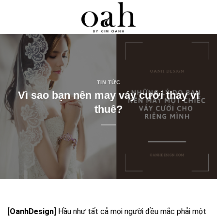
Skip
0
to
content
TIN TỨC
Vì sao bạn nên may váy cưới thay vì
thuê?
[OanhDesign]
Hầu như tất cả mọi người đều mắc phải một