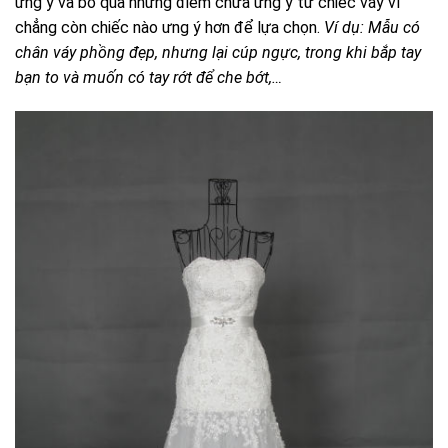
ưng ý và bỏ qua những điểm chưa ưng ý từ chiếc váy vì
chẳng còn chiếc nào ưng ý hơn để lựa chọn.
Ví dụ: Mẫu có
chân váy phồng đẹp, nhưng lại cúp ngực, trong khi bắp tay
bạn to và muốn có tay rớt để che bớt,…