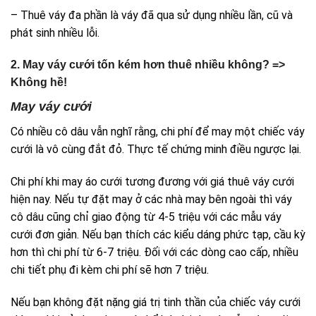
– Thuê váy đa phần là váy đã qua sử dụng nhiều lần, cũ và
phát sinh nhiều lỗi.
2.
May váy cưới tốn kém hơn thuê nhiều không? =>
Không hề!
May váy cưới
Có nhiều cô dâu vẫn nghĩ rằng, chi phí để may một chiếc váy
cưới là vô cùng đắt đỏ. Thực tế chứng minh điều ngược lại.
Chi phí khi may áo cưới tương đương với giá thuê váy cưới
hiện nay. Nếu tự đặt may ở các nhà may bên ngoài thì váy
cô dâu cũng chỉ giao động từ 4-5 triệu với các mẫu váy
cưới đơn giản. Nếu bạn thích các kiểu dáng phức tạp, cầu kỳ
hơn thì chi phí từ 6-7 triệu. Đối với các dòng cao cấp, nhiều
chi tiết phụ đi kèm chi phí sẽ hơn 7 triệu.
Nếu bạn không đặt nặng giá trị tinh thần của chiếc váy cưới