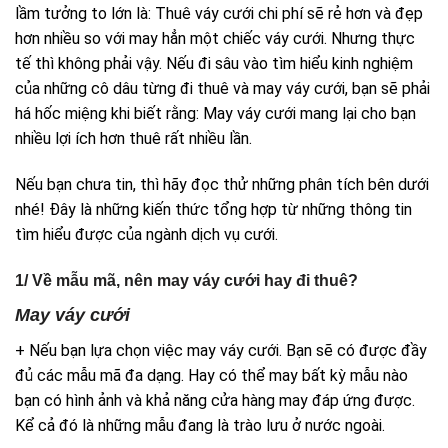
lầm tưởng to lớn là: Thuê váy cưới chi phí sẽ rẻ hơn và đẹp
hơn nhiều so với may hẳn một chiếc váy cưới. Nhưng thực
tế thì không phải vậy. Nếu đi sâu vào tìm hiểu kinh nghiệm
của những cô dâu từng đi thuê và may váy cưới, bạn sẽ phải
há hốc miệng khi biết rằng: May váy cưới mang lại cho bạn
nhiều lợi ích hơn thuê rất nhiều lần.
Nếu bạn chưa tin, thì hãy đọc thử những phân tích bên dưới
nhé! Đây là những kiến thức tổng hợp từ những thông tin
tìm hiểu được của ngành dịch vụ cưới.
1/ Về mẫu mã, nên may váy cưới hay đi thuê?
May váy cưới
+ Nếu bạn lựa chọn việc may váy cưới. Bạn sẽ có được đầy
đủ các mẫu mã đa dạng. Hay có thể may bất kỳ mẫu nào
bạn có hình ảnh và khả năng cửa hàng may đáp ứng được.
Kể cả đó là những mẫu đang là trào lưu ở nước ngoài.