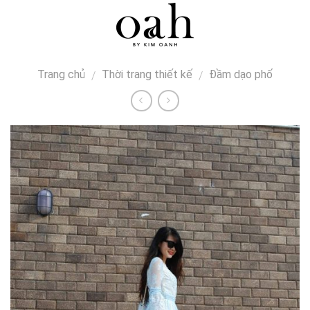
Skip
0
to
content
Trang chủ
Thời trang thiết kế
Đầm dạo phố
/
/