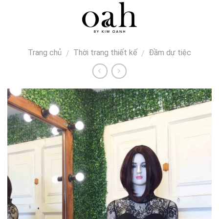
Skip
0
to
content
Trang chủ
Thời trang thiết kế
Đầm dự tiệc
/
/