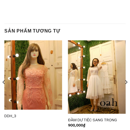
SẢN PHẨM TƯƠNG TỰ
DDH_3
ĐẦM DỰ TIỆC SANG TRỌNG
900,000
₫