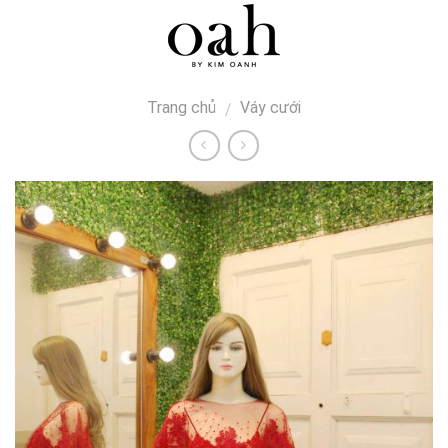
Skip
0
to
content
Trang chủ
Váy cưới
/