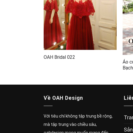
OAH Bridal 022
Áo c
Bạch
Về OAH Design
Liê
Với tiêu chí không tập trung bề rộng,
Tra
mà tập trung vào chiều sâu,
Sản
oahdesign mong muốn mang đến