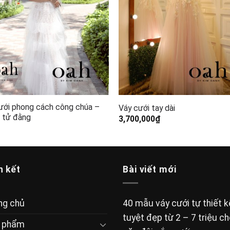
ưới phong cách công chúa –
Váy cưới tay dài
 tử đằng
3,700,000
₫
n kết
Bài viết mới
ng chủ
40 mẫu váy cưới tự thiết k
tuyệt đẹp từ 2 – 7 triệu c
 phẩm