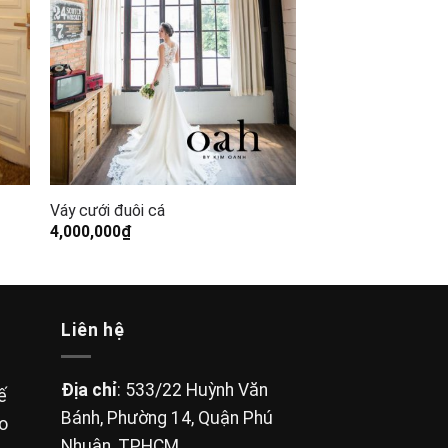
Váy cưới đuôi cá
4,000,000
₫
Liên hệ
Địa chỉ
: 533/22 Huỳnh Văn
ế
Bánh, Phường 14, Quận Phú
ho
Nhuận, TPHCM