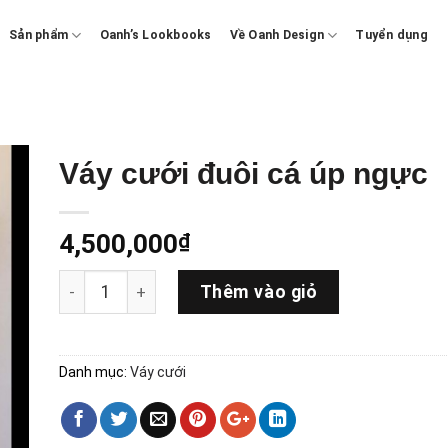
Sản phẩm
Oanh’s Lookbooks
Về Oanh Design
Tuyển dụng
Váy cưới đuôi cá úp ngực
4,500,000
₫
Số lượng
Thêm vào giỏ
Danh mục:
Váy cưới