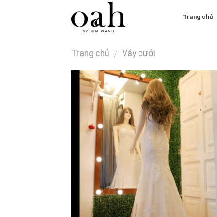
Skip
Trang chủ
to
content
Trang chủ
Váy cưới
/