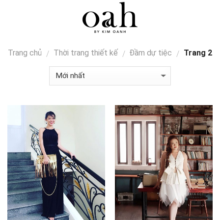
Skip
0
to
content
Trang chủ
Thời trang thiết kế
Đầm dự tiệc
Trang 2
/
/
/