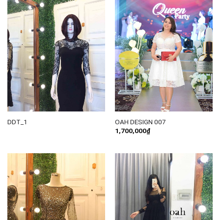
DDT_1
OAH DESIGN 007
1,700,000
₫