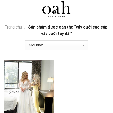
Skip
0
to
content
Trang chủ
Sản phẩm được gắn thẻ “váy cưới cao cấp.
/
váy cưới tay dài”