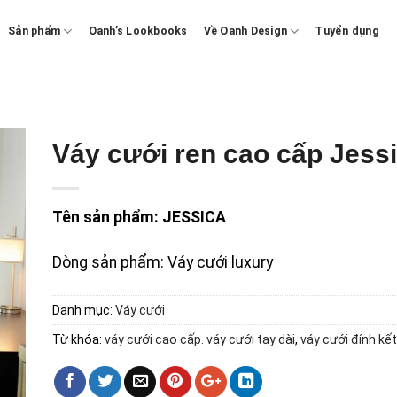
Sản phẩm
Oanh’s Lookbooks
Về Oanh Design
Tuyển dụng
Váy cưới ren cao cấp Jess
Tên sản phẩm: JESSICA
Dòng sản phẩm: Váy cưới luxury
Danh mục:
Váy cưới
Từ khóa:
váy cưới cao cấp. váy cưới tay dài
,
váy cưới đính kế