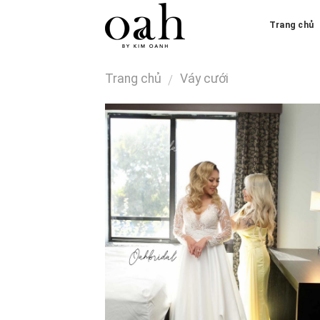
Skip
Trang chủ
to
content
Trang chủ
Váy cưới
/