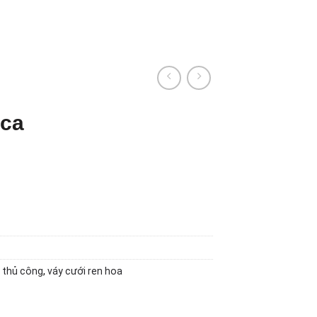
ica
t thủ công
,
váy cưới ren hoa