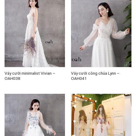
Váy cưới minimalist Vivian –
Váy cưới công chúa Lynn –
OAH038
OAH041