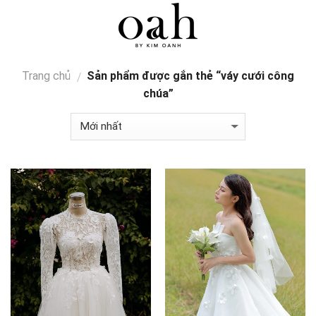
Skip
0
to
content
Trang chủ
Sản phẩm được gắn thẻ “váy cưới công
/
chúa”