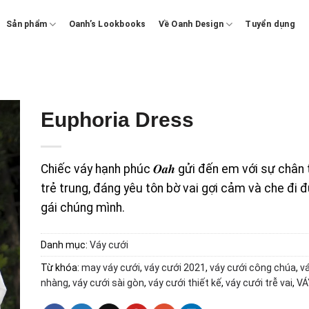
Sản phẩm
Oanh’s Lookbooks
Về Oanh Design
Tuyển dụng
Euphoria Dress
Chiếc váy hạnh phúc 𝑶𝒂𝒉 gửi đến em với sự chân
trẻ trung, đáng yêu tôn bờ vai gợi cảm và che đi
gái chúng mình.
Danh mục:
Váy cưới
Từ khóa:
may váy cưới
,
váy cưới 2021
,
váy cưới công chúa
,
v
nhàng
,
váy cưới sài gòn
,
váy cưới thiết kế
,
váy cưới trễ vai
,
VÁ