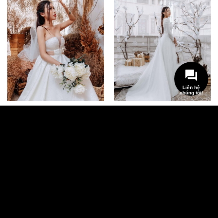
Liên hệ
chúng tôi!
Váy cưới cúp ngực Peony –
Váy cưới trắng Snow white –
OAH090
OAH089