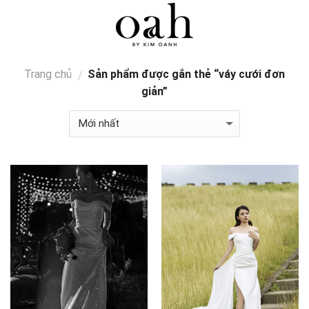
Skip
0
to
content
Trang chủ
Sản phẩm được gắn thẻ “váy cưới đơn
/
giản”