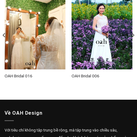
Váy Lisa Lady hứa hẹn là một trong những mẫu váy em nên
chọn ngày cưới
SẢN PHẨM TƯƠNG TỰ