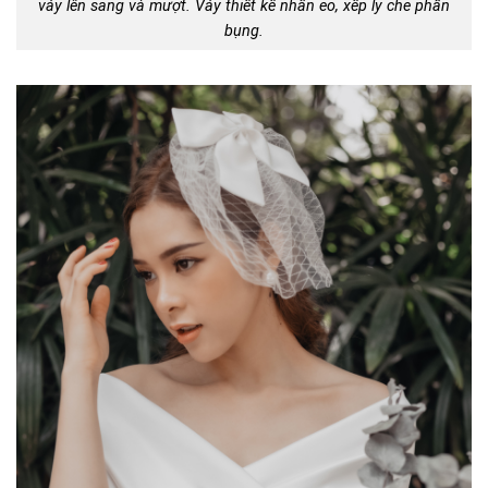
váy lên sang và mượt. Váy thiết kế nhấn eo, xếp ly che phần
bụng.