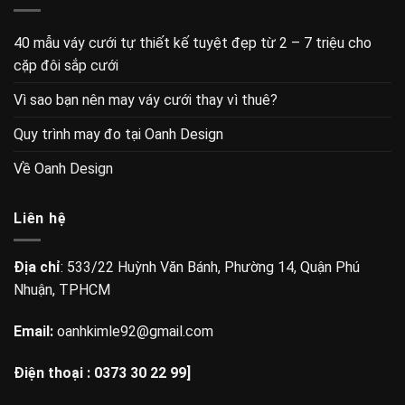
Với tiêu chí không tập trung bề rộng, mà tập trung vào chiều sâu,
oahdesign mong muốn mang đến cho khách hàng các sản phẩm ngày
càng chỉn chu và tinh tế hơn, để hy vọng rằng bạn luôn tự tin và duyên
dáng trong trang phục của oah design.
Liên kết
Trang chủ
Sản phẩm
Oanh’s Lookbooks
Về Oanh Design
Tuyển dụng