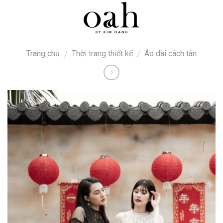
Skip
0
to
content
Trang chủ
Thời trang thiết kế
Áo dài cách tân
/
/