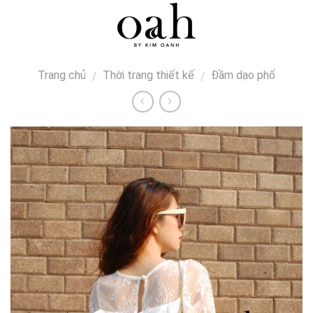
Skip
0
to
content
Trang chủ
Thời trang thiết kế
Đầm dạo phố
/
/