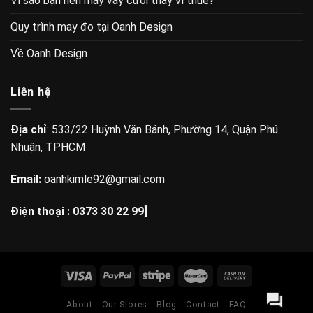
Vì sao bạn nên may váy cưới thay vì thuê?
Quy trình may đo tại Oanh Design
Về Oanh Design
Liên hệ
Địa chỉ
: 533/22 Huỳnh Văn Bánh, Phường 14, Quận Phú
Nhuận, TPHCM
Email:
oanhkimle92@gmail.com
Điện thoại :
0373 30 22 99]
About
Our Stores
Blog
Contact
FAQ