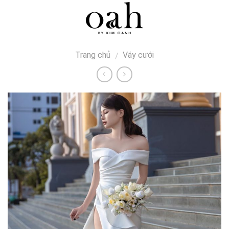
Skip
0
to
content
Trang chủ
Váy cưới
/