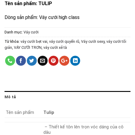
Tên sản phẩm: TULIP
Dòng sản phẩm: Váy cưới high class
Danh mục:
Váy cưới
Từ khóa:
váy cưới bẹt vai
,
váy cưới quyến rũ
,
Váy cưới sexy
,
váy cưới tối
giản
,
VÁY CƯỚI TRƠN
,
váy cưới xẻ tà
Mô tả
Tên sản phẩm
Tulip
– Thiết kế tôn lên trọn vóc dáng của cô
dâu