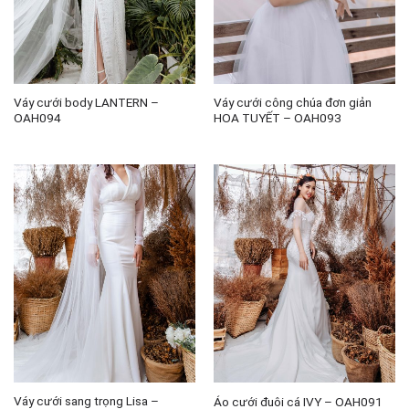
Váy cưới body LANTERN –
Váy cưới công chúa đơn giản
OAH094
HOA TUYẾT – OAH093
Váy cưới sang trọng Lisa –
Áo cưới đuôi cá IVY – OAH091