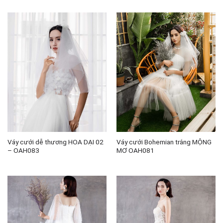
Váy cưới dễ thương HOA DẠI 02
Váy cưới Bohemian trắng MỘNG
– OAH083
MƠ OAH081