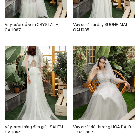
Váy cưới cổ yếm CRYSTAL –
Váy cưới hai dây SƯƠNG MAI
OAH087
OAH085
Váy cưới trắng đơn giản SALEM –
Váy cưới dễ thương HOA DẠI 01
OAH084
– OAH082