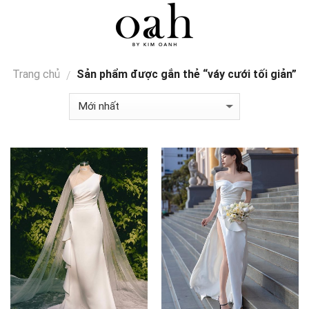
Skip
0
to
content
Trang chủ
Sản phẩm được gắn thẻ “váy cưới tối giản”
/