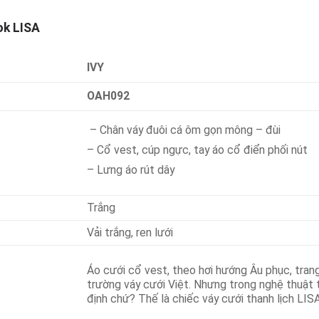
ok LISA
IVY
OAH092
– Chân váy đuôi cá ôm gọn mông – đùi
– Cổ vest, cúp ngực, tay áo cổ điển phối nút
– Lưng áo rút dây
Trắng
Vải trắng, ren lưới
Áo cưới cổ vest, theo hơi hướng Âu phục, trang 
trường váy cưới Việt. Nhưng trong nghệ thuật t
định chứ? Thế là chiếc váy cưới thanh lịch LIS