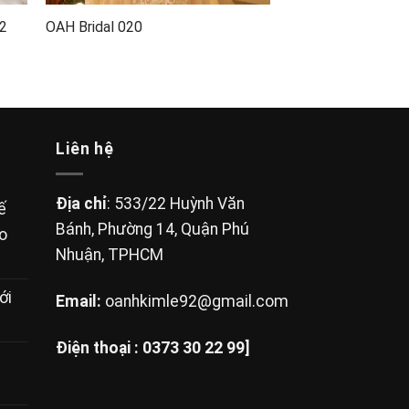
02
OAH Bridal 020
Liên hệ
Địa chỉ
: 533/22 Huỳnh Văn
ế
Bánh, Phường 14, Quận Phú
ho
Nhuận, TPHCM
ới
Email:
oanhkimle92@gmail.com
Điện thoại :
0373 30 22 99]