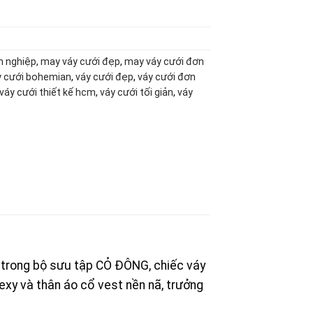
n nghiệp
,
may váy cưới đẹp
,
may váy cưới đơn
y cưới bohemian
,
váy cưới đẹp
,
váy cưới đơn
váy cưới thiết kế hcm
,
váy cưới tối giản
,
váy
 trong bộ sưu tập CỎ ĐÔNG, chiếc váy
exy và thân áo cổ vest nền nã, trưởng