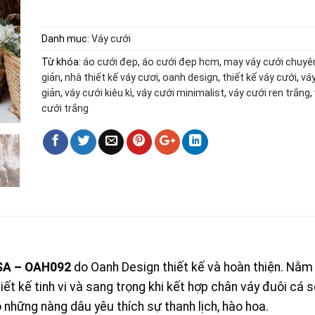
Danh mục:
Váy cưới
Từ khóa:
áo cưới đẹp
,
áo cưới đẹp hcm
,
may váy cưới chuyê
giản
,
nhà thiết kế váy cươi
,
oanh design
,
thiết kế váy cưới
,
vá
giản
,
váy cưới kiêu kì
,
váy cưới minimalist
,
váy cưới ren trắng
,
cưới trắng
ISA – OAH092
do Oanh Design thiết kế và hoàn thiện. Nằm
t kế tinh vi và sang trọng khi kết hợp chân váy đuôi cá s
 những nàng dâu yêu thích sự thanh lịch, hào hoa.