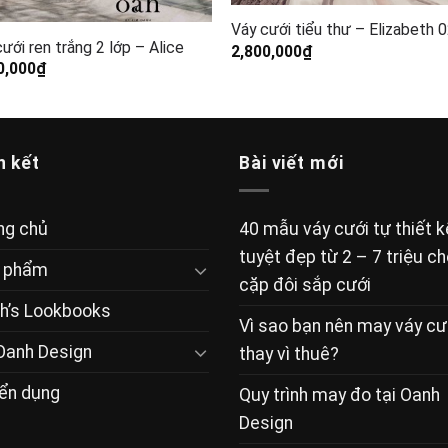
Váy cưới tiểu thư – Elizabeth 
ưới ren trắng 2 lớp – Alice
2,800,000
₫
0,000
₫
n kết
Bài viết mới
ng chủ
40 mẫu váy cưới tự thiết k
tuyệt đẹp từ 2 – 7 triệu c
 phẩm
cặp đôi sắp cưới
h’s Lookbooks
Vì sao bạn nên may váy cư
Oanh Design
thay vì thuê?
ển dụng
Quy trình may đo tại Oanh
Design