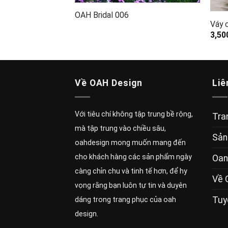
OAH Bridal 006
Váy c
3,50
Về OAH Design
Liê
Với tiêu chí không tập trung bề rộng,
Tra
mà tập trung vào chiều sâu,
Sản
oahdesign mong muốn mang đến
cho khách hàng các sản phẩm ngày
Oan
càng chỉn chu và tinh tế hơn, để hy
Về 
vọng rằng bạn luôn tự tin và duyên
Tuy
dáng trong trang phục của oah
design.