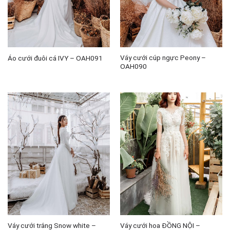
Váy cưới cúp ngực Peony –
Áo cưới đuôi cá IVY – OAH091
OAH090
Váy cưới trắng Snow white –
Váy cưới hoa ĐỒNG NỘI –