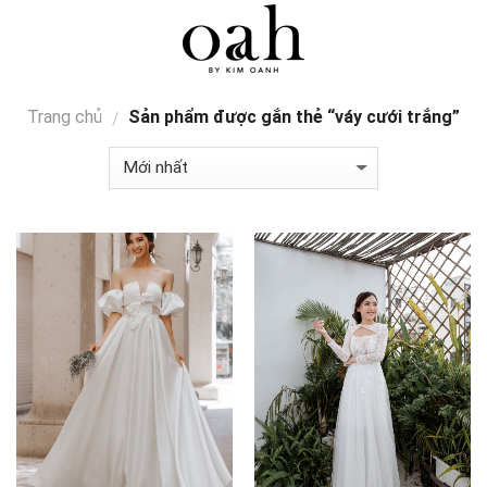
Skip
0
to
content
Trang chủ
Sản phẩm được gắn thẻ “váy cưới trắng”
/