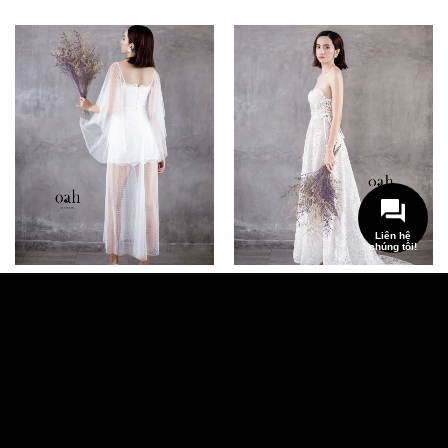
Liên hệ
chúng tôi!
Váy cưới đơn giản Fantasia –
Váy cưới minimalist Vivian –
OAH040
OAH038