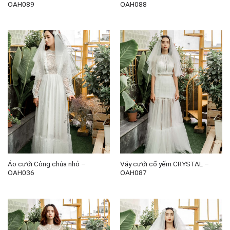
OAH089
OAH088
Áo cưới Công chúa nhỏ –
Váy cưới cổ yếm CRYSTAL –
OAH036
OAH087