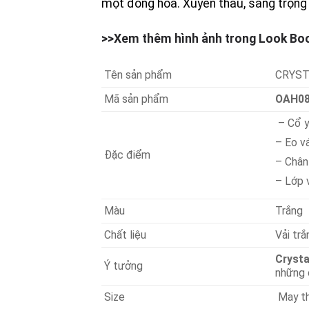
một đồng hoa. Xuyên thấu, sang trọng 
>>Xem thêm hình ảnh trong Look B
Tên sản phẩm
CRYST
Mã sản phẩm
OAH0
– Cổ y
– Eo vá
Đặc điểm
– Chân
– Lớp 
Màu
Trắng
Chất liệu
Vải trắ
Cryst
Ý tưởng
những 
Size
May th