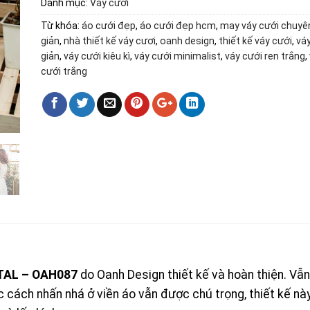
Danh mục:
Váy cưới
Từ khóa:
áo cưới đẹp
,
áo cưới đẹp hcm
,
may váy cưới chuyê
giản
,
nhà thiết kế váy cươi
,
oanh design
,
thiết kế váy cưới
,
vá
giản
,
váy cưới kiêu kì
,
váy cưới minimalist
,
váy cưới ren trắng
,
cưới trắng
TAL – OAH087
do Oanh Design thiết kế và hoàn thiện. Vẫn
cách nhấn nhá ở viền áo vẫn được chú trọng, thiết kế này 