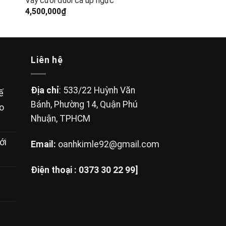
Váy cưới đuôi cá úp ngực
4,500,000
₫
Liên hệ
Địa chỉ
: 533/22 Huỳnh Văn
ế
Bánh, Phường 14, Quận Phú
ho
Nhuận, TPHCM
ới
Email:
oanhkimle92@gmail.com
Điện thoại :
0373 30 22 99]