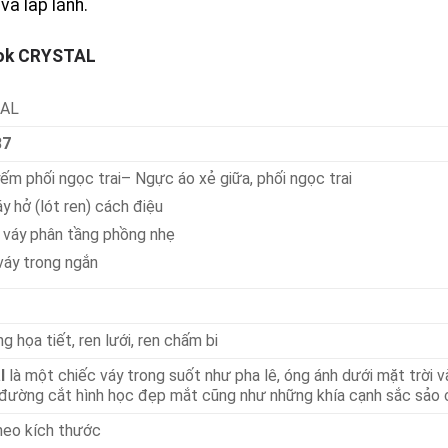
và lấp lánh.
ook CRYSTAL
AL
87
ếm phối ngọc trai– Ngực áo xẻ giữa, phối ngọc trai
y hở (lót ren) cách điệu
 váy phân tầng phồng nhẹ
váy trong ngắn
ng họa tiết, ren lưới, ren chấm bi
al
là một chiếc váy trong suốt như pha lê, óng ánh dưới mặt trời v
đường cắt hình học đẹp mắt cũng như những khía cạnh sắc sảo củ
eo kích thước