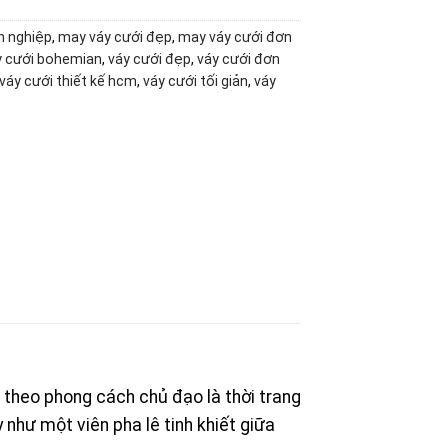
n nghiệp
,
may váy cưới đẹp
,
may váy cưới đơn
y cưới bohemian
,
váy cưới đẹp
,
váy cưới đơn
váy cưới thiết kế hcm
,
váy cưới tối giản
,
váy
 theo phong cách chủ đạo là thời trang
như một viên pha lê tinh khiết giữa