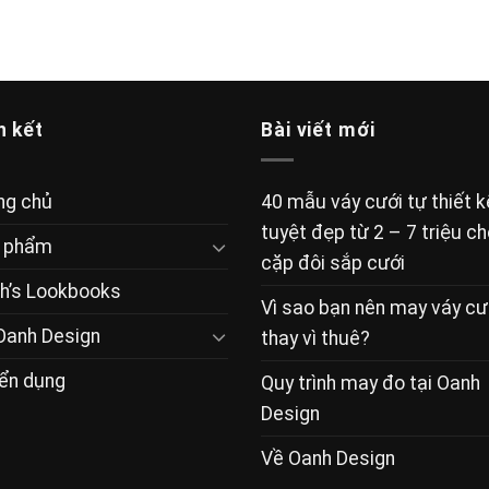
n kết
Bài viết mới
ng chủ
40 mẫu váy cưới tự thiết k
tuyệt đẹp từ 2 – 7 triệu c
 phẩm
cặp đôi sắp cưới
h’s Lookbooks
Vì sao bạn nên may váy cư
Oanh Design
thay vì thuê?
ển dụng
Quy trình may đo tại Oanh
Design
Về Oanh Design