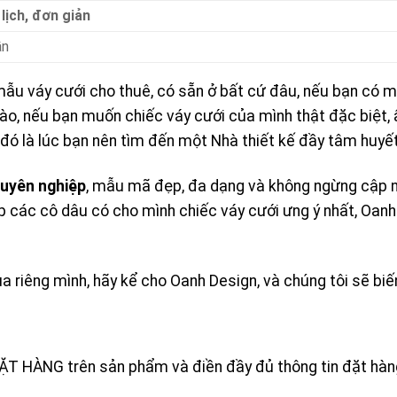
lịch, đơn giản
ần
u váy cưới cho thuê, có sẵn ở bất cứ đâu, nếu bạn có m
ào, nếu bạn muốn chiếc váy cưới của mình thật đặc biệt, 
ì đó là lúc bạn nên tìm đến một Nhà thiết kế đầy tâm huy
huyên nghiệp
, mẫu mã đẹp, đa dạng và không ngừng cập n
 các cô dâu có cho mình chiếc váy cưới ưng ý nhất, Oanh 
ủa riêng mình, hãy kể cho Oanh Design, và chúng tôi sẽ biế
ẶT HÀNG trên sản phẩm và điền đầy đủ thông tin đặt hàn