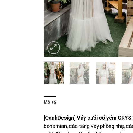
Mô tả
[OanhDesign]
Váy cưới cổ yếm CRYS
bohemian, các tầng váy phồng nhẹ, các 