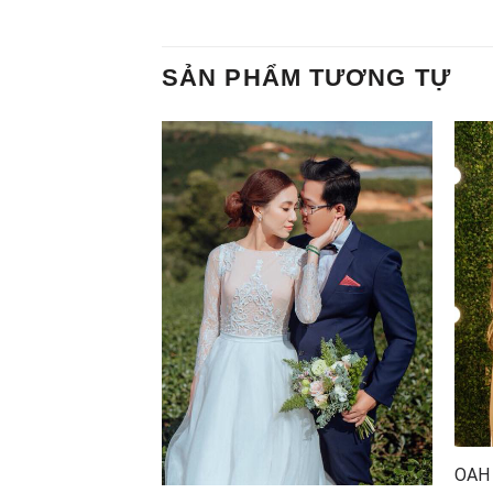
SẢN PHẨM TƯƠNG TỰ
húa – OAH BRIDAL
OAH 