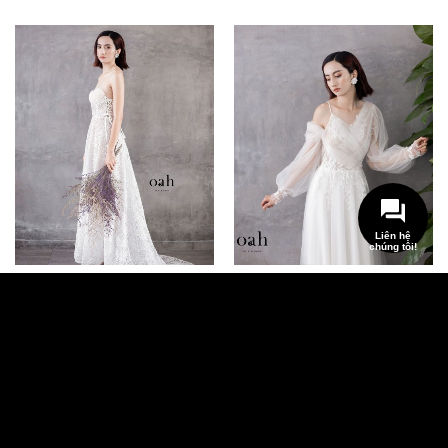
Liên hệ
chúng tôi!
Váy cưới minimalist Vivian –
Váy cưới công chúa Lynn –
OAH038
OAH041