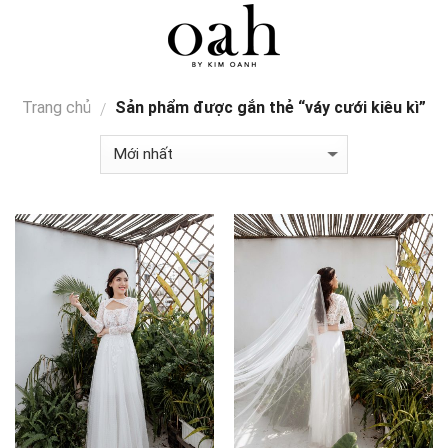
Skip
0
to
content
Trang chủ
Sản phẩm được gắn thẻ “váy cưới kiêu kì”
/