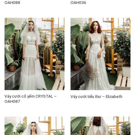
OAH088
OAH036
Váy cưới cổ yếm CRYSTAL –
Váy cưới tiểu thư – Elizabeth
OAH087