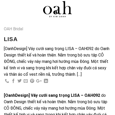
Skip
0
to
content
OAH Bridal
LISA
[OanhDesign] Váy cưới sang trọng LISA – OAH092 do Oanh
Design thiết kế và hoàn thiện. Nằm trong bộ sưu tập CỎ
ĐÔNG, chiếc váy này mang hơi hướng mùa Đông. Một thiết
kế tinh vi và sang trọng khi kết hợp chân váy đuôi cá sexy
và thân áo cổ vest nền nã, trưởng thành. […]
[OanhDesign]
Váy cưới sang trọng LISA – OAH092
do
Oanh Design thiết kế và hoàn thiện. Nằm trong bộ sưu tập
CỎ ĐÔNG, chiếc váy này mang hơi hướng mùa Đông. Một
thiết kế tinh vi và sang trọng khi kết hợp chân váy đuôi cá