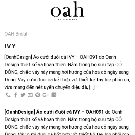
Skip
0
to
content
OAH Bridal
IVY
[OanhDesign] Áo cưới đuôi cá IVY – OAH091 do Oanh
Design thiết kế và hoàn thiện. Nằm trong bộ sưu tập CỎ
ĐÔNG, chiếc váy này mang hơi hướng của hoa cỏ ngày sang
Đông. Váy cưới đuôi cá kết hợp với thiết kế tay loe phối ren,
vừa mang đến nét uyển chuyển điệu đà, […]
[OanhDesign]
Áo cưới đuôi cá IVY – OAH091
do Oanh
Design thiết kế và hoàn thiện. Nằm trong bộ sưu tập CỎ
ĐÔNG, chiếc váy này mang hơi hướng của hoa cỏ ngày sang
Đông. Váy cưới đuôi cá kết hợp với thiết kế tay loe phối ren,