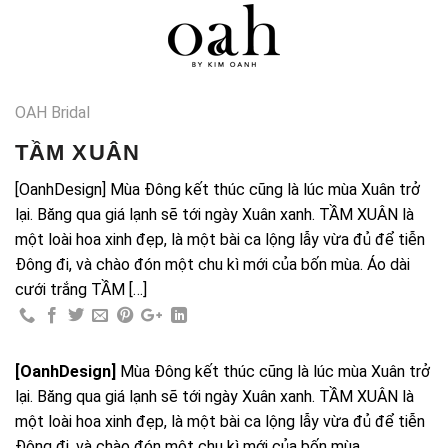
Skip
0
to
content
OAH Bridal
TẦM XUÂN
[OanhDesign] Mùa Đông kết thúc cũng là lúc mùa Xuân trở
lại. Băng qua giá lạnh sẽ tới ngày Xuân xanh. TẦM XUÂN là
một loài hoa xinh đẹp, là một bài ca lộng lẫy vừa đủ để tiễn
Đông đi, và chào đón một chu kì mới của bốn mùa. Áo dài
cưới trắng TẦM […]
[OanhDesign]
Mùa Đông kết thúc cũng là lúc mùa Xuân trở
lại. Băng qua giá lạnh sẽ tới ngày Xuân xanh. TẦM XUÂN là
một loài hoa xinh đẹp, là một bài ca lộng lẫy vừa đủ để tiễn
Đông đi, và chào đón một chu kì mới của bốn mùa.