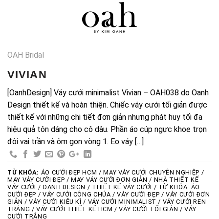
Skip
0
to
content
OAH Bridal
VIVIAN
[OanhDesign] Váy cưới minimalist Vivian – OAH038 do Oanh
Design thiết kế và hoàn thiện. Chiếc váy cưới tối giản được
thiết kế với những chi tiết đơn giản nhưng phát huy tối đa
hiệu quả tôn dáng cho cô dâu. Phần áo cúp ngực khoe trọn
đôi vai trần và ôm gọn vòng 1. Eo váy […]
TỪ KHÓA:
ÁO CƯỚI ĐẸP HCM / MAY VÁY CƯỚI CHUYÊN NGHIỆP /
MAY VÁY CƯỚI ĐẸP / MAY VÁY CƯỚI ĐƠN GIẢN / NHÀ THIẾT KẾ
VÁY CƯỚI / OANH DESIGN / THIẾT KẾ VÁY CƯỚI / TỪ KHÓA: ÁO
CƯỚI ĐẸP / VÁY CƯỚI CÔNG CHÚA / VÁY CƯỚI ĐẸP / VÁY CƯỚI ĐƠN
GIẢN / VÁY CƯỚI KIÊU KÌ / VÁY CƯỚI MINIMALIST / VÁY CƯỚI REN
TRẮNG / VÁY CƯỚI THIẾT KẾ HCM / VÁY CƯỚI TỐI GIẢN / VÁY
CƯỚI TRẮNG